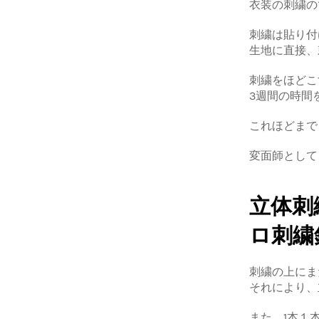
衣装の刺繍の
刺繍は貼り付
生地に直接、
刺繍をほどこ
3週間の時間
これほどまで
変面師として
立体刺
ロ刺繍
刺繍の上にま
それにより、
また、1本１