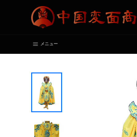
コ
ン
テ
ン
ツ
に
ス
サイトメニュー
メニュー
キ
ッ
プ
す
る