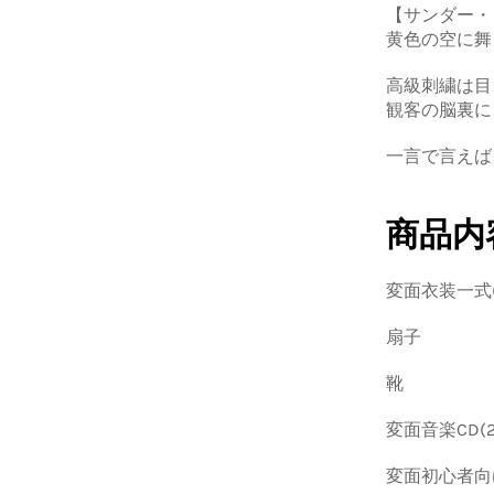
【サンダー・
黄色の空に舞
高級刺繍は目
観客の脳裏に
一言で言えば
商品内
変面衣装一式
扇子
靴
変面音楽CD(
変面初心者向