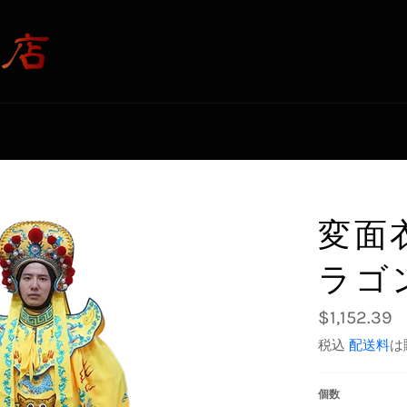
変面
ラゴ
通
$1,152.39
常
価
税込
配送料
は
格
個数