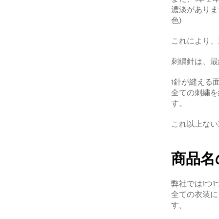
濃淡がありま
色)
これにより、
刺繍針は、最
1針が縫える
全ての刺繍を
す。
これ以上ない
商品名
弊社では1つ
全ての衣装に
す。