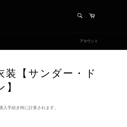
検
カ
索
ー
検
す
ト
索
る
す
る
アカウント
衣装【サンダー・ド
ン】
購入手続き時に計算されます。