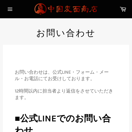
コ
カ
ン
ー
サ
テ
ト
イ
ン
ト
メ
ツ
お問い合わせ
ニ
に
ュ
ス
ー
キ
ッ
プ
す
お問い合わせは、公式LINE・フォーム・
メー
る
ル・お電話にてお受けしております。
12時間以内に担当者より返信をさせていただき
ます。
■公式LINEでのお問い合
わせ