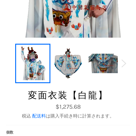
変面衣装【白龍】
通
$1,275.68
常
価
税込
配送料
は購入手続き時に計算されます。
格
個数