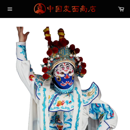
コ
カ
ン
ー
サ
テ
ト
イ
ン
ト
メ
ツ
ニ
に
ュ
ス
ー
キ
ッ
プ
す
る