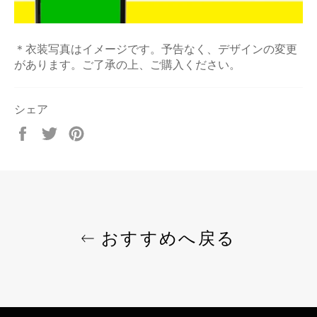
＊衣装写真はイメージです。予告なく、デザインの変更
があります。ご了承の上、ご購入ください。
シェア
Facebook
Twitter
Pinterest
で
で
で
シ
ツ
ピ
ェ
イ
ン
ア
ー
す
す
ト
る
る
す
おすすめへ戻る
る