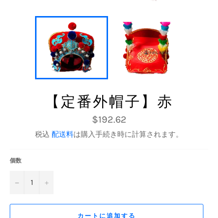
【定番外帽子】赤
通
$192.62
常
価
税込
配送料
は購入手続き時に計算されます。
格
個数
−
+
カートに追加する