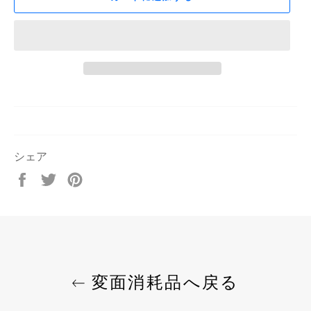
シェア
Facebook
Twitter
Pinterest
で
で
で
シ
ツ
ピ
ェ
イ
ン
ア
ー
す
す
ト
る
る
す
変面消耗品へ戻る
る