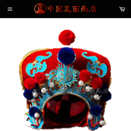
コ
カ
ン
ー
サ
テ
ト
イ
ン
ト
メ
ツ
ニ
に
ュ
ス
ー
キ
ッ
プ
す
る