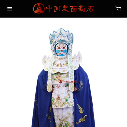
コ
カ
ン
ー
サ
テ
ト
イ
ン
ト
メ
ツ
ニ
に
ュ
ス
ー
キ
ッ
プ
す
る