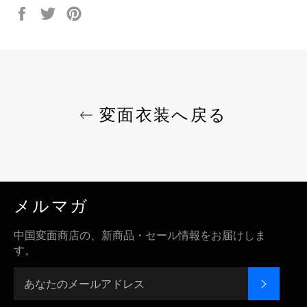
Facebook
Twitter
Pinterest
で
で
で
シ
ツ
ピ
ェ
イ
ン
ア
ー
す
す
ト
る
る
す
変面衣装へ戻る
る
メルマガ
中国変面商店の、新商品・セール情報をお届けしま
す。
登録す