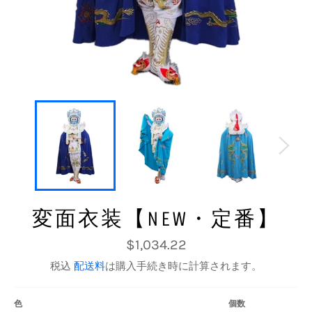
変面衣装【NEW・定番】
通
$1,034.22
常
価
税込
配送料
は購入手続き時に計算されます。
格
色
個数