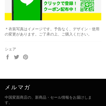
＊衣装写真はイメージです。予告なく、デザイン・使用
の変更があります。ご了承の上、ご購入ください。
シェア
Facebook
Twitter
Pinterest
で
で
で
シ
ツ
ピ
ェ
イ
ン
ア
ー
す
す
ト
る
メルマガ
る
す
る
中国変面商店の、新商品・セール情報をお届けしま
す。