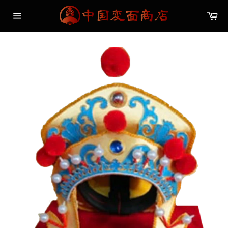
コ
カ
ン
ー
サ
テ
ト
イ
ン
ト
メ
ツ
ニ
に
ュ
ス
ー
キ
ッ
プ
す
る