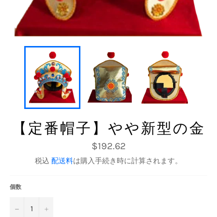
【定番帽子】やや新型の金
通
$192.62
常
価
税込
配送料
は購入手続き時に計算されます。
格
個数
−
+