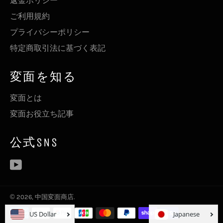
返金ポリシー
ご利用規約
プライバシーポリシー
特定商取引法に基づく表記
変面を知る
変面とは
変面お役立ち記事
公式SNS
YouTube
© 2026,
中国変面商店
.
決
US Dollar
Japanese
済