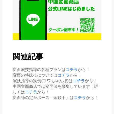
関連記事
変面演技指導の各種プランは
コチラ
から！
変面の特殊技については
コチラ
から！
演技指導の実例(フワちゃん様)は
コチラ
から！
中国変面商店では変面師を募集しています！詳
しくは
コチラ
から！
変面師の定番ポーズ「金銭手」は
コチラ
から！