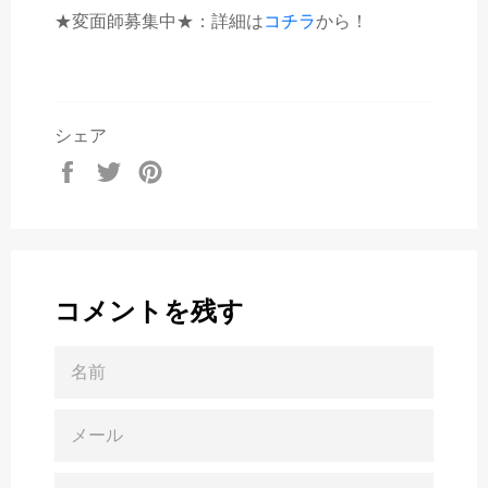
★変面師募集中★：詳細は
コチラ
から！
シェア
Facebook
Twitter
Pinterest
で
で
で
シ
ツ
ピ
ェ
イ
ン
ア
ー
す
す
ト
る
コメントを残す
る
す
る
名
前
メ
ー
ル
メ