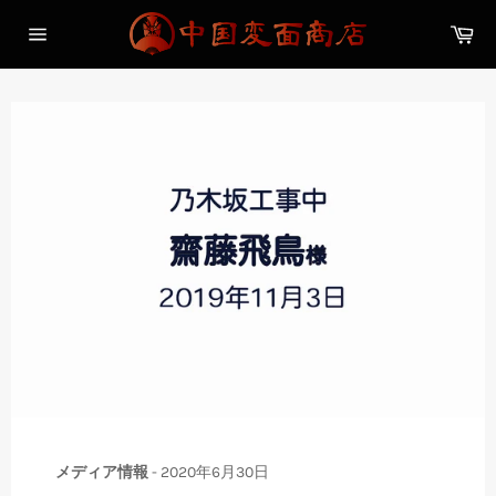
コ
カ
ン
ー
サ
テ
ト
イ
ン
ト
メ
ツ
ニ
に
ュ
ス
ー
キ
ッ
プ
す
る
メディア情報
-
2020年6月30日